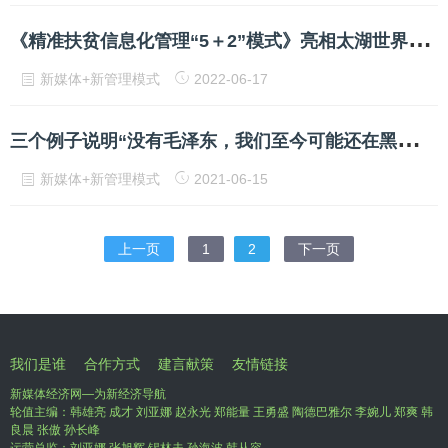
《
精准扶贫信息化管理“5＋2”模式》亮相太湖世界文化论坛
新媒体+新管理模式
2022-06-17
三
个例子说明“没有毛泽东，我们至今可能还在黑暗中徘徊”
新媒体+新管理模式
2021-06-15
上一页
1
2
下一页
我们是谁
合作方式
建言献策
友情链接
新媒体经济网—为新经济导航
轮值主编：韩雄亮 成才 刘亚娜 赵永光 郑能量 王勇盛 陶德巴雅尔 李婉儿 郑爽 韩
良晨 张傲 孙长峰