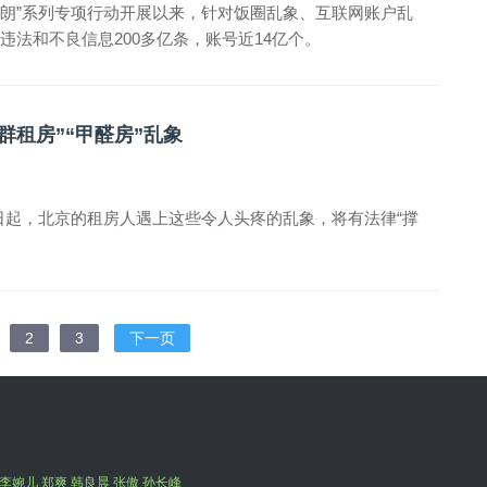
“清朗”系列专项行动开展以来，针对饭圈乱象、互联网账户乱
违法和不良信息200多亿条，账号近14亿个。
群租房”“甲醛房”乱象
1日起，北京的租房人遇上这些令人头疼的乱象，将有法律“撑
2
3
下一页
李婉儿 郑爽 韩良晨 张傲 孙长峰