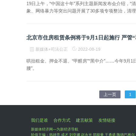
19日上午，“中国这十年”系列主题新闻发布会介绍，
象、网络暴力等突出问题开展了30多项专项整治，清理
北京市住房租赁条例将于9月1日起施行 严管“
新媒体+司法公正
2022-08-19
哄抬租金、押金不退、“甲醛房”“黑中介”……今年9月
腰”。
上一页
1
我们是谁
合作方式
建言献策
友情链接
新媒体经济网—为新经济导航
轮值主编：韩雄亮 成才 刘亚娜 赵永光 郑能量 王勇盛 陶德巴雅尔 