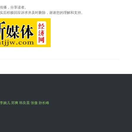
传播，分享读者。
实后积极回应诉求并及时删除，谢谢您的理解和支持。
李婉儿 郑爽 韩良晨 张傲 孙长峰