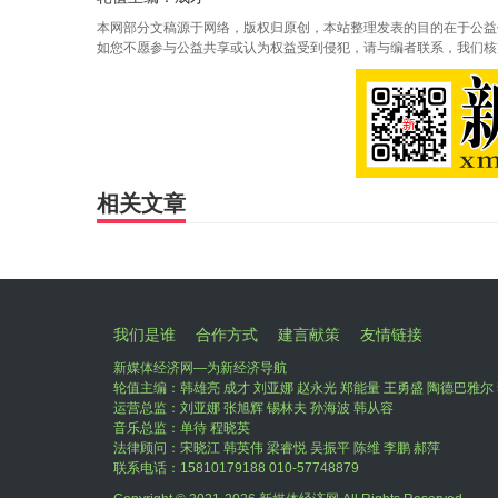
本网部分文稿源于网络，版权归原创，本站整理发表的目的在于公益
如您不愿参与公益共享或认为权益受到侵犯，请与编者联系，我们核
相关文章
我们是谁
合作方式
建言献策
友情链接
新媒体经济网—为新经济导航
轮值主编：韩雄亮 成才 刘亚娜 赵永光 郑能量 王勇盛 陶德巴雅尔 
运营总监：刘亚娜 张旭辉 锡林夫 孙海波 韩从容
音乐总监：单待 程晓英
法律顾问：宋晓江 韩英伟 梁睿悦 吴振平 陈维 李鹏 郝萍
联系电话：15810179188 010-57748879