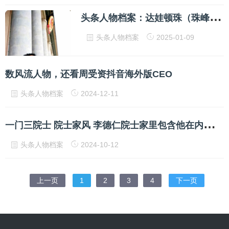
头
条人物档案：达娃顿珠（珠峰冰川创始人）
头条人物档案
2025-01-09
数风流人物，还看周受资抖音海外版CEO
头条人物档案
2024-12-11
一
门三院士 院士家风 李德仁院士家里包含他在内一共有三位院士
头条人物档案
2024-10-12
上一页
1
2
3
4
下一页