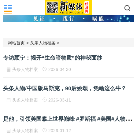
网站首页
>
头条人物档案
>
专访颜宁：揭开“生命暗物质”的神秘面纱
头条人物档案
2026-04-30
头条人物/中国版马斯克，90后姚颂，凭啥这么牛？
头条人物档案
2026-03-11
是
他，引领美国攀上世界巅峰 #罗斯福 #美国#人物故事
头条人物档案
2026-01-12