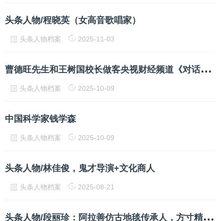
头条人物/程晓英（女高音歌唱家）
头条人物档案
2025-11-03
曹
德旺先生和王树国校长做客央视财经频道《对话》栏目：我的大学
头条人物档案
2025-10-09
中国科学家钱学森
头条人物档案
2025-10-09
头条人物/林佳俊，鬼才导演+文化商人
头条人物档案
2025-08-21
头
条人物/段丽珍：阿拉善仿古地毯传承人，方寸精华独具匠心