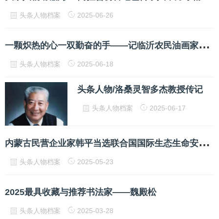
头条人物档案
2025-06-26
一
颗炽热的心一双勤奋的手——记临沂农民油画家王玉亮
头条人物档案
2025-06-18
头条人物/洛桑灵智多杰教授传记
头条人物档案
2025-06-17
内
蒙古民营企业家韩平当选联合国国际生态生命安全科学院院士
头条人物档案
2025-05-23
2025最具收藏与推荐书法家——魏殿松
头条人物档案
2025-03-28