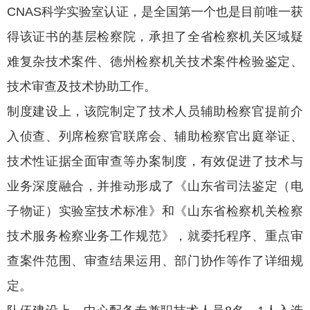
CNAS科学实验室认证，是全国第一个也是目前唯一获
得该证书的基层检察院，承担了全省检察机关区域疑
难复杂技术案件、德州检察机关技术案件检验鉴定、
技术审查及技术协助工作。
制度建设上，该院制定了技术人员辅助检察官提前介
入侦查、列席检察官联席会、辅助检察官出庭举证、
技术性证据全面审查等办案制度，有效促进了技术与
业务深度融合，并推动形成了《山东省司法鉴定（电
子物证）实验室技术标准》和《山东省检察机关检察
技术服务检察业务工作规范》，就委托程序、重点审
查案件范围、审查结果运用、部门协作等作了详细规
定。