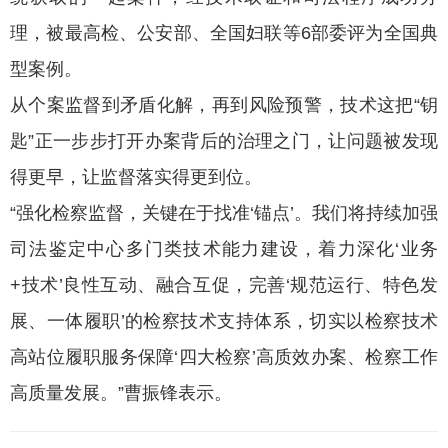
理，被最高检、公安部、全国妇联等6部委评为全国典
型案例。
从个案监督到矛盾化解，再到风险预警，技术这把“钥
匙”正一步步打开办案背后的治理之门，让问题被发现
得更早，让监督落实得更到位。
“强化检察监督，关键在于找准‘锚点’。我们将持续加强
司法鉴定中心多门类技术能力建设，着力深化‘业务
+技术’良性互动、融合互促，完善‘规范运行、特色发
展、一体履职’的检察技术支持体系，切实以检察技术
高站位履职服务保障‘四大检察’高质效办案、检察工作
高质量发展。”曹振锋表示。