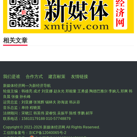
相关文章
我们是谁
合作方式
建言献策
友情链接
新媒体经济网—为新经济导航
轮值主编：韩雄亮 成才 刘亚娜 赵永光 郑能量 王勇盛 陶德巴雅尔 李婉儿 郑爽 韩
良晨 张傲 孙长峰
运营总监：刘亚娜 张旭辉 锡林夫 孙海波 韩从容
音乐总监：单待 程晓英
法律顾问：宋晓江 韩英伟 梁睿悦 吴振平 陈维 李鹏 郝萍
联系电话：15810179188 010-57748879
Copyright © 2021-
2026 新媒体经济网 All Rights Reserved.
工信部备案号：
京ICP备12040065号-2