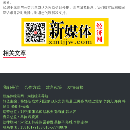
读者。
如您不愿参与公益共享或认为权益受到侵犯，请与编者联系，我们核实后积极回
应诉求并及时删除，谢谢您的理解和支持。
相关文章
我们是谁
合作方式
建言献策
友情链接
新媒体经济网—为新经济导航
轮值主编：韩雄亮 成才 刘亚娜 赵永光 郑能量 王勇盛 陶德巴雅尔 李婉儿 郑爽 韩
良晨 张傲 孙长峰
运营总监：刘亚娜 张旭辉 锡林夫 孙海波 韩从容
音乐总监：单待 程晓英
法律顾问：宋晓江 韩英伟 梁睿悦 吴振平 陈维 李鹏 郝萍
联系电话：15810179188 010-57748879