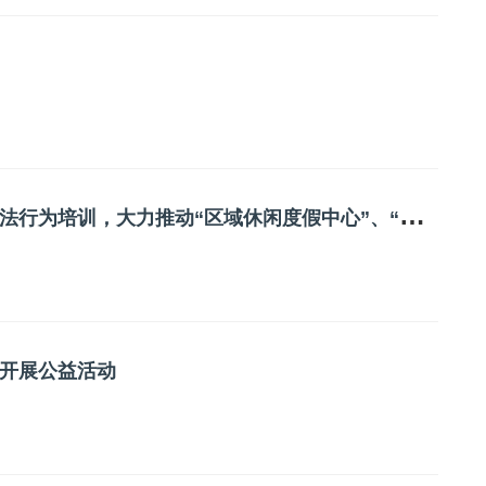
呼
和浩特市文旅广电系统全面参加规范行政执法行为培训，大力推动“区域休闲度假中心”、“宜游”城市的建设步伐
开展公益活动