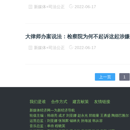
新媒体+司法公正
2022-06-17
大律师办案说法：检察院为何不起诉这起涉嫌
新媒体+司法公正
2022-06-17
上一页
1
我们是谁
合作方式
建言献策
友情链接
新媒体经济网—为新经济导航
轮值主编：韩雄亮 成才 刘亚娜 赵永光 郑能量 王勇盛 陶德巴雅尔 
运营总监：刘亚娜 张旭辉 锡林夫 孙海波 韩从容
音乐总监：单待 程晓英