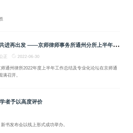
胜
同
心协力携手共进再出发 ——京师律师事务所通州分所上半年工作总结座谈会纪实
法公正
2022-06-30
京师通州律所2022年度上半年工作总结及专业化论坛在京师通
圆满召开。
学者予以高度评价
）》新书发布会以线上形式成功举办。