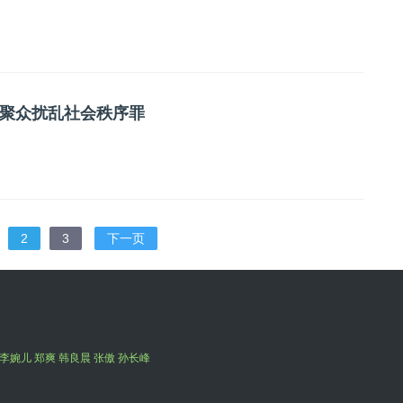
聚众扰乱社会秩序罪
2
3
下一页
李婉儿 郑爽 韩良晨 张傲 孙长峰