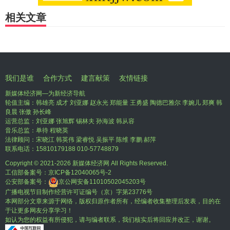
相关文章
我们是谁
合作方式
建言献策
友情链接
新媒体经济网—为新经济导航
轮值主编：韩雄亮 成才 刘亚娜 赵永光 郑能量 王勇盛 陶德巴雅尔 李婉儿 郑爽 韩
良晨 张傲 孙长峰
运营总监：刘亚娜 张旭辉 锡林夫 孙海波 韩从容
音乐总监：单待 程晓英
法律顾问：宋晓江 韩英伟 梁睿悦 吴振平 陈维 李鹏 郝萍
联系电话：15810179188 010-57748879
Copyright © 2021-
2026 新媒体经济网 All Rights Reserved.
工信部备案号：
京ICP备12040065号-2
公安部备案号：
京公网安备11010502045203号
广播电视节目制作经营许可证编号（京）字第23776号
本网部分文章来源于网络，版权归原作者所有，经编者收集整理后发表，目的在
于让更多网友分享学习！
如认为您的权益有所侵犯，请与编者联系，我们核实后将回应并改正，谢谢。