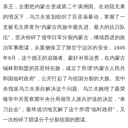
亲王，企图把内蒙古变成第二个满洲国。在劝阻无果
的情况下，乌兰夫策划组织了百灵庙暴动，掌握了一
支被毛主席誉为“内蒙古民族中最先进、最大的抗日队
伍”，坚决粉碎了侵华日军分裂内蒙古，继续西进的政
治军事图谋，从翼侧保卫了陕甘宁边区的安全。1945
年9月，这个德王的追随者、蒙奸补英达赉，在内蒙古
锡林郭勒盟的苏尼特右旗，成立了所谓“内蒙古人民共
和国临时政府”，公开打起了与祖国分裂的大旗。党中
央指派乌兰夫亲自解决这个问题。乌兰夫婉绝了聂荣
臻等中共晋察冀中央分局领导人派兵护送的决定，“单
刀赴会”，最终成功地瓦解了这个所谓“临时政府”，又
一次粉碎了阴谋分子分裂祖国的图谋。