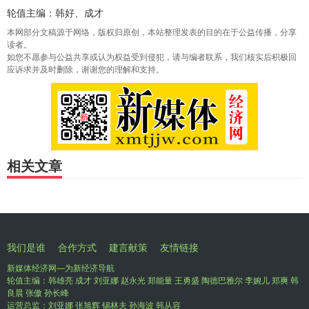
轮值主编：韩好、成才
本网部分文稿源于网络，版权归原创，本站整理发表的目的在于公益传播，分享
读者。
如您不愿参与公益共享或认为权益受到侵犯，请与编者联系，我们核实后积极回
应诉求并及时删除，谢谢您的理解和支持。
相关文章
我们是谁
合作方式
建言献策
友情链接
新媒体经济网—为新经济导航
轮值主编：韩雄亮 成才 刘亚娜 赵永光 郑能量 王勇盛 陶德巴雅尔 李婉儿 郑爽 韩
良晨 张傲 孙长峰
运营总监：刘亚娜 张旭辉 锡林夫 孙海波 韩从容