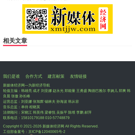
相关文章
我们是谁
合作方式
建言献策
友情链接
新媒体经济网—为新经济导航
轮值主编：韩雄亮 成才 刘亚娜 赵永光 郑能量 王勇盛 陶德巴雅尔 李婉儿 郑爽 韩
良晨 张傲 孙长峰
运营总监：刘亚娜 张旭辉 锡林夫 孙海波 韩从容
音乐总监：单待 程晓英
法律顾问：宋晓江 韩英伟 梁睿悦 吴振平 陈维 李鹏 郝萍
联系电话：15810179188 010-57748879
Copyright © 2021-
2026 新媒体经济网 All Rights Reserved.
工信部备案号：
京ICP备12040065号-2