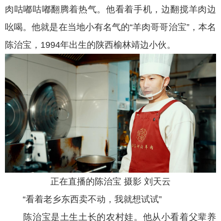
肉咕嘟咕嘟翻腾着热气。他看着手机，边翻搅羊肉边
吆喝。他就是在当地小有名气的“羊肉哥哥治宝”，本名
陈治宝，1994年出生的陕西榆林靖边小伙。
正在直播的陈治宝 摄影 刘天云
“看着老乡东西卖不动，我就想试试”
陈治宝是土生土长的农村娃。他从小看着父辈养