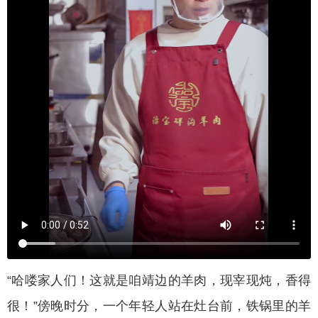
“哈喽家人们！这就是咱靖边的羊肉，现宰现炖，香得
很！”傍晚时分，一个年轻人站在灶台前，铁锅里的羊