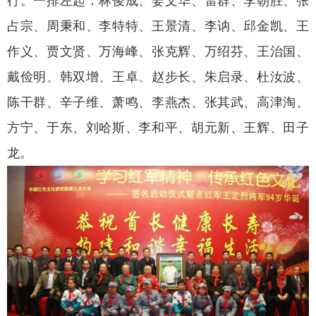
行。一排左起：林俊成、姜文华、雷群、李朝胜、张
占宗、周秉和、李特特、王景清、李讷、邱金凯、王
作义、贾文贤、万海峰、张克辉、万绍芬、王治国、
戴俭明、韩双增、王卓、赵步长、朱启录、杜汝波、
陈干群、辛子维、萧鸣、李燕杰、张其武、高津淘、
方宁、于东、刘哈斯、李和平、胡元新、王辉、田子
龙。