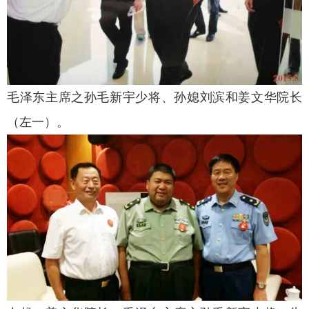
毛泽东主席之孙毛新宇少将、孙媳刘滨和姜文华院长
（左一）。