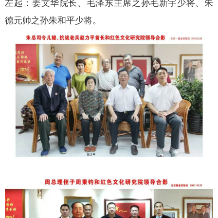
左起：姜文华院长、毛泽东主席之孙毛新宇少将、朱
德元帅之孙朱和平少将。