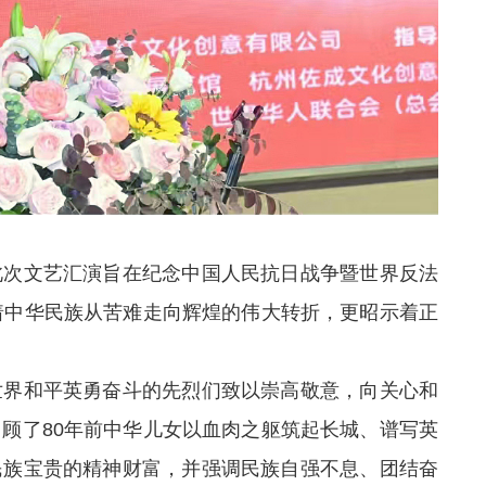
此次文艺汇演旨在纪念中国人民抗日战争暨世界反法
着中华民族从苦难走向辉煌的伟大转折，更昭示着正
世界和平英勇奋斗的先烈们致以崇高敬意，向关心和
顾了80年前中华儿女以血肉之躯筑起长城、谱写英
民族宝贵的精神财富，并强调民族自强不息、团结奋