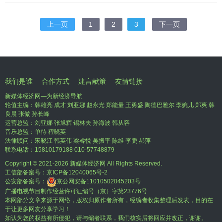
上一页
1
2
3
下一页
我们是谁
合作方式
建言献策
友情链接
新媒体经济网—为新经济导航
轮值主编：韩雄亮 成才 刘亚娜 赵永光 郑能量 王勇盛 陶德巴雅尔 李婉儿 郑爽 韩
良晨 张傲 孙长峰
运营总监：刘亚娜 张旭辉 锡林夫 孙海波 韩从容
音乐总监：单待 程晓英
法律顾问：宋晓江 韩英伟 梁睿悦 吴振平 陈维 李鹏 郝萍
联系电话：15810179188 010-57748879
Copyright © 2021-
2026 新媒体经济网 All Rights Reserved.
工信部备案号：
京ICP备12040065号-2
公安部备案号：
京公网安备11010502045203号
广播电视节目制作经营许可证编号（京）字第23776号
本网部分文章来源于网络，版权归原作者所有，经编者收集整理后发表，目的在
于让更多网友分享学习！
如认为您的权益有所侵犯，请与编者联系，我们核实后将回应并改正，谢谢。