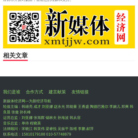
相关文章
我们是谁
合作方式
建言献策
友情链接
新媒体经济网—为新经济导航
轮值主编：韩雄亮 成才 刘亚娜 赵永光 郑能量 王勇盛 陶德巴雅尔 李婉儿 郑爽 韩
良晨 张傲 孙长峰
运营总监：刘亚娜 张旭辉 锡林夫 孙海波 韩从容
音乐总监：单待 程晓英
法律顾问：宋晓江 韩英伟 梁睿悦 吴振平 陈维 李鹏 郝萍
联系电话：15810179188 010-57748879