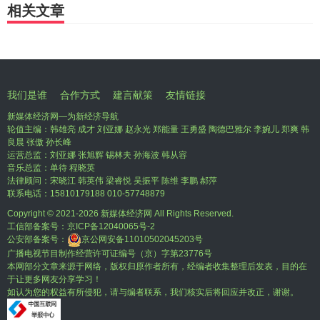
相关文章
我们是谁
合作方式
建言献策
友情链接
新媒体经济网—为新经济导航
轮值主编：韩雄亮 成才 刘亚娜 赵永光 郑能量 王勇盛 陶德巴雅尔 李婉儿 郑爽 韩
良晨 张傲 孙长峰
运营总监：刘亚娜 张旭辉 锡林夫 孙海波 韩从容
音乐总监：单待 程晓英
法律顾问：宋晓江 韩英伟 梁睿悦 吴振平 陈维 李鹏 郝萍
联系电话：15810179188 010-57748879
Copyright © 2021-
2026 新媒体经济网 All Rights Reserved.
工信部备案号：
京ICP备12040065号-2
公安部备案号：
京公网安备11010502045203号
广播电视节目制作经营许可证编号（京）字第23776号
本网部分文章来源于网络，版权归原作者所有，经编者收集整理后发表，目的在
于让更多网友分享学习！
如认为您的权益有所侵犯，请与编者联系，我们核实后将回应并改正，谢谢。