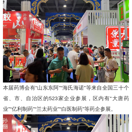
本届药博会有“山东东阿”“海氏海诺”等来自全国三十个
省、市、自治区的523家企业参展，区内有“大唐药
业”“亿利制药”“兰太药业”“白医制药”等药企参展。