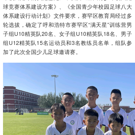
球竞赛体系建设方案》、《全国青少年校园足球八大
体系建设行动计划》文件要求，赛罕区教育局经过多
轮选拔，确定了呼和浩特市赛罕区“满天星”训练营男
子组U10精英队20名、女子组U10精英队18名、男子
组U12精英队15名运动员和3名教练员名单，组队参
加了此次全国少儿足球邀请赛。