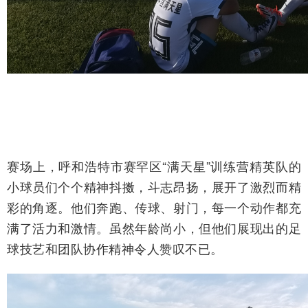
赛场上，呼和浩特市赛罕区“满天星”训练营精英队的
小球员们个个精神抖擞，斗志昂扬，展开了激烈而精
彩的角逐。他们奔跑、传球、射门，每一个动作都充
满了活力和激情。虽然年龄尚小，但他们展现出的足
球技艺和团队协作精神令人赞叹不已。