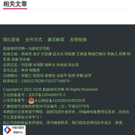
相关文章
我们是谁
合作方式
建言献策
友情链接
新媒体经济网—为新经济导航
轮值主编：韩雄亮 成才 刘亚娜 赵永光 郑能量 王勇盛 陶德巴雅尔 李婉儿 郑爽 韩
良晨 张傲 孙长峰
运营总监：刘亚娜 张旭辉 锡林夫 孙海波 韩从容
音乐总监：单待 程晓英
法律顾问：宋晓江 韩英伟 梁睿悦 吴振平 陈维 李鹏 郝萍
联系电话：15810179188 010-57748879
Copyright © 2021-
2026 新媒体经济网 All Rights Reserved.
工信部备案号：
京ICP备12040065号-2
公安部备案号：
京公网安备11010502045203号
广播电视节目制作经营许可证编号（京）字第23776号
本网部分文章来源于网络，版权归原作者所有，经编者收集整理后发表，目的在
于让更多网友分享学习！
如认为您的权益有所侵犯，请与编者联系，我们核实后将回应并改正，谢谢。