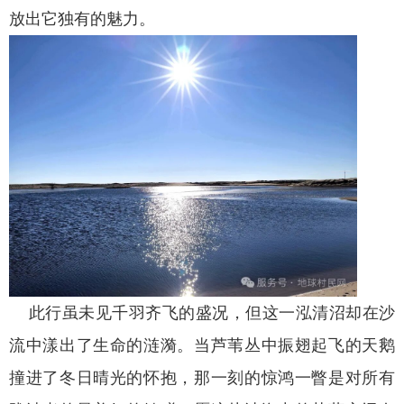
放出它独有的魅力。
此行虽未见千羽齐飞的盛况，但这一泓清沼却在沙
流中漾出了生命的涟漪。当芦苇丛中振翅起飞的天鹅
撞进了冬日晴光的怀抱，那一刻的惊鸿一瞥是对所有