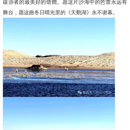
跋涉者的最美好的馈赠。愿这片沙海中的芭蕾永远有
舞台，愿这曲冬日晴光里的《天鹅湖》永不谢幕。