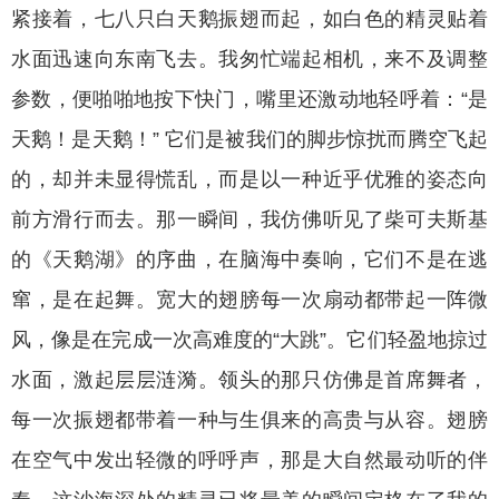
紧接着，七八只白天鹅振翅而起，如白色的精灵贴着
水面迅速向东南飞去。我匆忙端起相机，来不及调整
参数，便啪啪地按下快门，嘴里还激动地轻呼着：“是
天鹅！是天鹅！” 它们是被我们的脚步惊扰而腾空飞起
的，却并未显得慌乱，而是以一种近乎优雅的姿态向
前方滑行而去。那一瞬间，我仿佛听见了柴可夫斯基
的《天鹅湖》的序曲，在脑海中奏响，它们不是在逃
窜，是在起舞。宽大的翅膀每一次扇动都带起一阵微
风，像是在完成一次高难度的“大跳”。它们轻盈地掠过
水面，激起层层涟漪。领头的那只仿佛是首席舞者，
每一次振翅都带着一种与生俱来的高贵与从容。翅膀
在空气中发出轻微的呼呼声，那是大自然最动听的伴