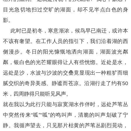
目光急切地扫过空旷的湖面，却不见半点白色的身
影。
此时已是初冬，寒意渐浓，候鸟早已南迁，或许本
不该有奢望。在工作人员的指引下，我们沿着湖的西
侧漫步。冬日的阳光慷慨地洒向湖面，湖面波光粼
粼，银白色的光芒耀眼得让人有些恍惚。近处是水，
远处是沙，水波与沙波的交叠竟显现出一种粗犷而细
腻交织的奇异美感、静谧而苍凉。沿湖行走了约有50
米，四周静得只能听见风声。
就在我以为此行只能与寂寞湖水作伴时，远处芦苇丛
中突然传来“呱”“呱”的鸣叫声，清脆的叫声划破了宁
静。我循声望去，只见那片枯黄的芦苇丛剧烈晃动，