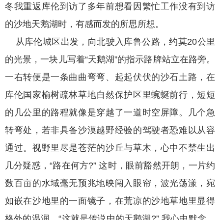
冬我重返库伦到访了多年前想看因繁忙工作没有到访
的沙地天鹅湖时，有感而发的所思所想。
从库伦城区出发，向北驶入库鲁公路，约莫20公里
的光景，一块儿写着“天鹅湖”的指示路牌站立在路旁。
一右转便是一条曲曲弯弯、起起伏伏的沙石土路，在
库伦国家榆树疏林草地自然保护区里蜿蜒前行，短短
的几公里的路程就像是穿越了一道时空屏障。几个急
转弯处，若非具备沙漠越野经验的驾驶者恐难以从容
通过。视野里尽是苍茫的沙丘与草木，心中不禁生出
几分疑惑，“路在何方?” 这时，眼前豁然开朗，一片约
数百亩的水域毫无预兆地映闯入眼帘，波光荡漾，宛
如嵌在沙地里的一面镜子，在荒凉的沙地草地里显得
格外的温润。“这就是传说中的天鹅湖?” 我心中默念，