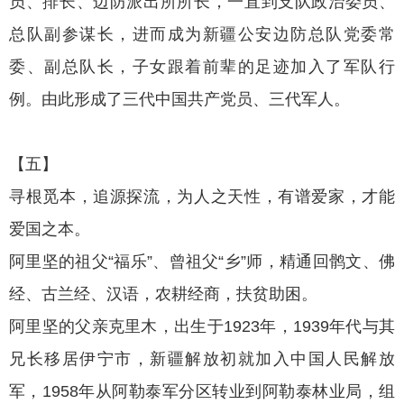
员、排长、边防派出所所长，一直到支队政治委员、
总队副参谋长，进而成为新疆公安边防总队党委常
委、副总队长，子女跟着前辈的足迹加入了军队行
例。由此形成了三代中国共产党员、三代军人。
【五】
寻根觅本，追源探流，为人之天性，有谱爱家，才能
爱国之本。
阿里坚的祖父“福乐”、曾祖父“乡”师，精通回鹘文、佛
经、古兰经、汉语，农耕经商，扶贫助困。
阿里坚的父亲克里木，出生于1923年，1939年代与其
兄长移居伊宁市，新疆解放初就加入中国人民解放
军，1958年从阿勒泰军分区转业到阿勒泰林业局，组