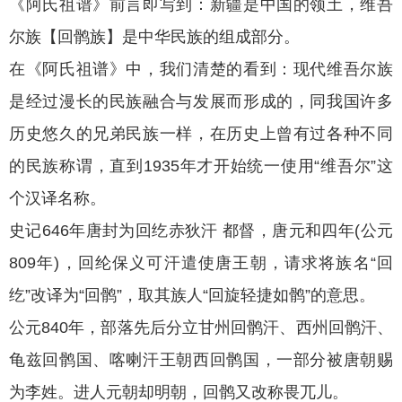
《阿氏祖谱》前言即写到：新疆是中国的领土，维吾
尔族【回鹘族】是中华民族的组成部分。
在《阿氏祖谱》中，我们清楚的看到：现代维吾尔族
是经过漫长的民族融合与发展而形成的，同我国许多
历史悠久的兄弟民族一样，在历史上曾有过各种不同
的民族称谓，直到1935年才开始统一使用“维吾尔”这
个汉译名称。
史记646年唐封为回纥赤狄汗 都督，唐元和四年(公元
809年)，回纶保义可汗遣使唐王朝，请求将族名“回
纥”改译为“回鹘”，取其族人“回旋轻捷如鹘”的意思。
公元840年，部落先后分立甘州回鹘汗、西州回鹘汗、
龟兹回鹘国、喀喇汗王朝西回鹘国，一部分被唐朝赐
为李姓。进人元朝却明朝，回鹘又改称畏兀儿。