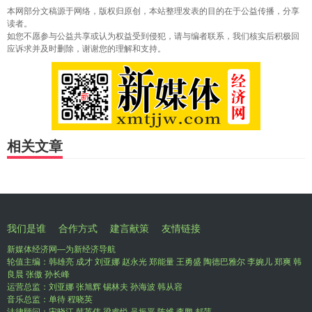
本网部分文稿源于网络，版权归原创，本站整理发表的目的在于公益传播，分享
读者。
如您不愿参与公益共享或认为权益受到侵犯，请与编者联系，我们核实后积极回
应诉求并及时删除，谢谢您的理解和支持。
相关文章
我们是谁
合作方式
建言献策
友情链接
新媒体经济网—为新经济导航
轮值主编：韩雄亮 成才 刘亚娜 赵永光 郑能量 王勇盛 陶德巴雅尔 李婉儿 郑爽 韩
良晨 张傲 孙长峰
运营总监：刘亚娜 张旭辉 锡林夫 孙海波 韩从容
音乐总监：单待 程晓英
法律顾问：宋晓江 韩英伟 梁睿悦 吴振平 陈维 李鹏 郝萍