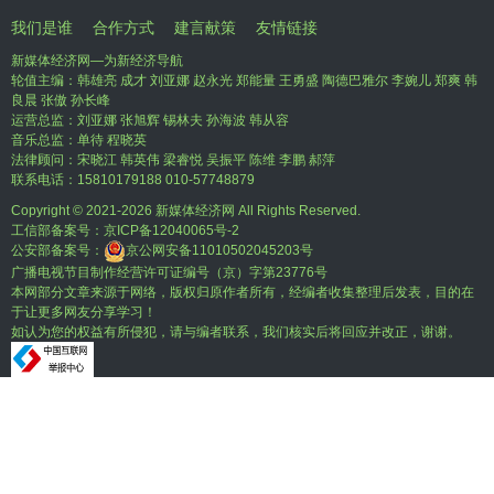
我们是谁
合作方式
建言献策
友情链接
新媒体经济网—为新经济导航
轮值主编：韩雄亮 成才 刘亚娜 赵永光 郑能量 王勇盛 陶德巴雅尔 李婉儿 郑爽 韩
良晨 张傲 孙长峰
运营总监：刘亚娜 张旭辉 锡林夫 孙海波 韩从容
音乐总监：单待 程晓英
法律顾问：宋晓江 韩英伟 梁睿悦 吴振平 陈维 李鹏 郝萍
联系电话：15810179188 010-57748879
Copyright © 2021-
2026 新媒体经济网 All Rights Reserved.
工信部备案号：
京ICP备12040065号-2
公安部备案号：
京公网安备11010502045203号
广播电视节目制作经营许可证编号（京）字第23776号
本网部分文章来源于网络，版权归原作者所有，经编者收集整理后发表，目的在
于让更多网友分享学习！
如认为您的权益有所侵犯，请与编者联系，我们核实后将回应并改正，谢谢。