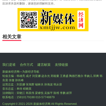
应诉求并及时删除，谢谢您的理解和支持。
相关文章
我们是谁
合作方式
建言献策
友情链接
新媒体经济网—为新经济导航
轮值主编：韩雄亮 成才 刘亚娜 赵永光 郑能量 王勇盛 陶德巴雅尔 李婉儿 郑爽 韩
良晨 张傲 孙长峰
运营总监：刘亚娜 张旭辉 锡林夫 孙海波 韩从容
音乐总监：单待 程晓英
法律顾问：宋晓江 韩英伟 梁睿悦 吴振平 陈维 李鹏 郝萍
联系电话：15810179188 010-57748879
Copyright © 2021-
2026 新媒体经济网 All Rights Reserved.