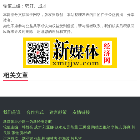
轮值主编：韩好、成才
本网部分文稿源于网络，版权归原创，本站整理发表的目的在于公益传播，分享
读者。
如您不愿参与公益共享或认为权益受到侵犯，请与编者联系，我们核实后积极回
应诉求并及时删除，谢谢您的理解和支持。
相关文章
我们是谁
合作方式
建言献策
友情链接
新媒体经济网—为新经济导航
轮值主编：韩雄亮 成才 刘亚娜 赵永光 郑能量 王勇盛 陶德巴雅尔 李婉儿 郑爽 韩
良晨 张傲 孙长峰
运营总监：刘亚娜 张旭辉 锡林夫 孙海波 韩从容