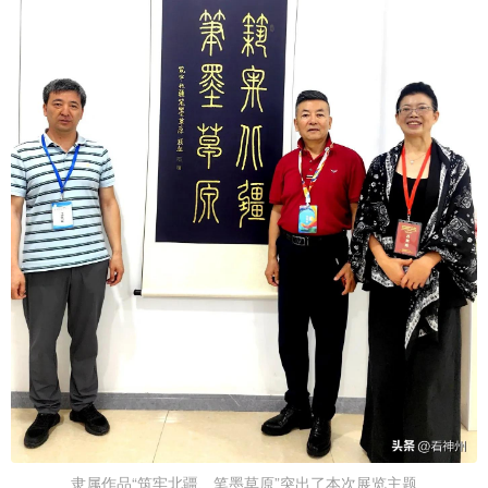
隶属作品“筑牢北疆、笔墨草原”突出了本次展览主题