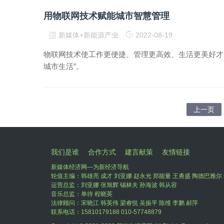
用物联网技术赋能城市智慧管理
新媒体+新能源产业
2022-08-19
物联网技术使工作更便捷、管理更高效、生活更美好才
城市生活”。
上一页
我们是谁
合作方式
建言献策
友情链接
新媒体经济网—为新经济导航
轮值主编：韩雄亮 成才 刘亚娜 赵永光 郑能量 王勇盛 陶德巴雅尔 
运营总监：刘亚娜 张旭辉 锡林夫 孙海波 韩从容
音乐总监：单待 程晓英
法律顾问：宋晓江 韩英伟 梁睿悦 吴振平 陈维 李鹏 郝萍
联系电话：15810179188 010-57748879