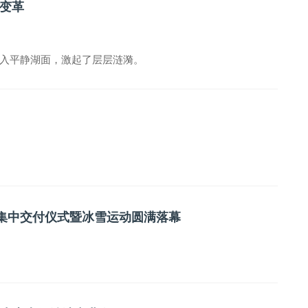
变革
入平静湖面，激起了层层涟漪。
主集中交付仪式暨冰雪运动圆满落幕