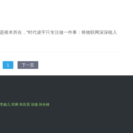
是根本所在，“时代凌宇只专注做一件事：将物联网深深植入
1
下一页
李婉儿 郑爽 韩良晨 张傲 孙长峰