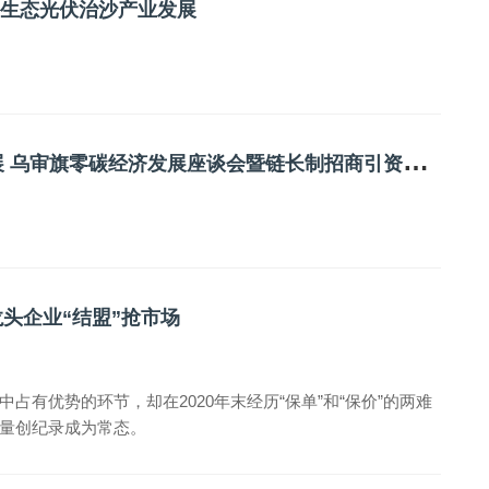
推生态光伏治沙产业发展
零
碳项目助力绿色未来 产业转型推动经济发展 乌审旗零碳经济发展座谈会暨链长制招商引资项目集中签约仪式举行
龙头企业“结盟”抢市场
有优势的环节，却在2020年末经历“保单”和“保价”的两难
量创纪录成为常态。