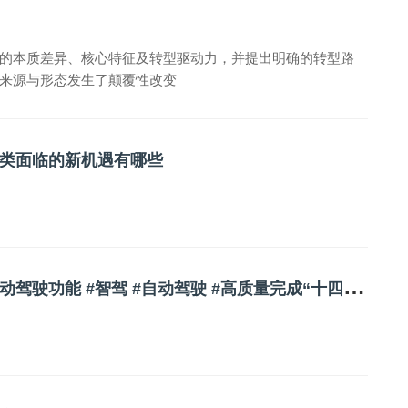
的本质差异、核心特征及转型驱动力，并提出明确的转型路
来源与形态发生了颠覆性改变
类面临的新机遇有哪些
公
安部重申：目前在售“智驾”汽车都不具备自动驾驶功能 #智驾 #自动驾驶 #高质量完成“十四五”规划